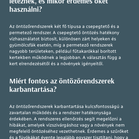
léteznek, és mikor érdemes őket
használni?
Az öntözőrendszerek két fő típusa a csepegtető és a
permetező rendszer. A csepegtető öntözés hatékony
vízhasználatot biztosít, különösen zárt helyeken és
gyümölcsfák esetén, míg a permetező rendszerek
nagyobb területeken, például fűtakarókkal borított
kertekben működnek a legjobban. A választás függ a
kert elrendezésétől és a növények igényeitől.
Miért fontos az öntözőrendszerek
karbantartása?
Az öntözőrendszerek karbantartása kulcsfontosságú a
zavartalan működés és a rendszer hatékonysága
érdekében. A rendszeres ellenőrzés segít megelőzni a
hibákat, amelyek vízszivárgáshoz vagy a növények nem
megfelelő öntözéséhez vezethetnek. Érdemes a szűrőket
és a fúvókákat évente legalább egyszer tisztítani, hogy a