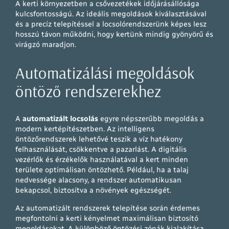
A kerti környezetben a csővezetékek időjárásállósága
kulcsfontosságú. Az ideális megoldások kiválasztásával
és a precíz telepítéssel a locsolórendszerünk képes lesz
hosszú távon működni, hogy kertünk mindig gyönyörű és
virágzó maradjon.
Automatizálási megoldások
öntöző rendszerekhez
A
automatizált locsolás
egyre népszerűbb megoldás a
modern kertépítészetben. Az intelligens
öntözőrendszerek lehetővé teszik a víz hatékony
felhasználását, csökkentve a pazarlást. A digitális
vezérlők és érzékelők használatával a kert minden
területe optimálisan öntözhető. Például, ha a talaj
nedvessége alacsony, a rendszer automatikusan
bekapcsol, biztosítva a növények egészségét.
Az automatizált rendszerek telepítése során érdemes
megfontolni a kerti kényelmet maximálisan biztosító
megoldásokat. A különböző öntözési zónák kialakítása