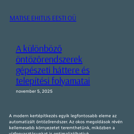
Liigu
sisu
MATISE EHITUS EESTI OÜ
juurde
A különböző
öntözőrendszerek
gépészeti háttere és
telepítési folyamatai
november 5, 2025
A modern kertépítkezés egyik legfontosabb eleme az
automatizált öntözőrendszer. Az okos megoldások révén
kellemesebb környezetet teremthetünk, miközben a
vízfogyasztásunkat is optimalizálhatjuk.