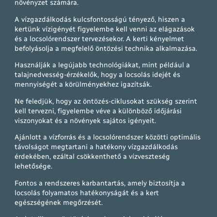
növényzet számára.
A vízgazdálkodás kulcsfontosságú tényező, hiszen a
kertünk vízigényét figyelembe kell venni az elágazások
és a locsolórendszer tervezésekor. A kerti kényelmet
befolyásolja a megfelelő öntözési technika alkalmazása.
Használják a legújabb technológiákat, mint például a
talajnedvesség-érzékelők, hogy a locsolás idejét és
mennyiségét a körülményekhez igazítsák.
Ne feledjük, hogy az öntözés-ciklusokat szükség szerint
kell tervezni, figyelembe véve a különböző időjárási
viszonyokat és a növények sajátos igényeit.
Ajánlott a vízforrás és a locsolórendszer közötti optimális
távolságot megtartani a hatékony vízgazdálkodás
érdekében, ezáltal csökkenthető a vízveszteség
lehetősége.
Fontos a rendszeres karbantartás, amely biztosítja a
locsolás folyamatos hatékonyságát és a kert
egészségének megőrzését.