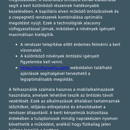
segít a kert különböző részeinek hatékonyabb
kezelésében. A kapilláris elven működő öntözőcsövek és
a csepegtető rendszerek kombinálása optimális
megoldást nyújt. Ezek a technológiák alacsony
vízfogyasztással járnak, miközben a növények igényeit
maximálisan kielégítik.
A rendszer telepítése előtt érdemes felmérni a kert
vízvonalait.
A különböző növények öntözési igényeit
figyelembe kell venni.
https://mufegyorhu.com/
weboldalon található
ajánlások segítségével tervezhető a
legoptimálisabb megoldás.
A felhasználók számára hasznos a mobilalkalmazások
használata, amelyek lehetővé teszik az öntözés távoli
vezérlését. Ezek az alkalmazások általában tartalmaznak
időzítőket, időjárás-előrejelzést és értesítéseket a
rendszer állapotáról. A kerti kényelmük biztosítása
érdekében a tulajdonosok mindig naprakészen nyomon
követhetik a működést, anélkül hogy fizikailag jelen