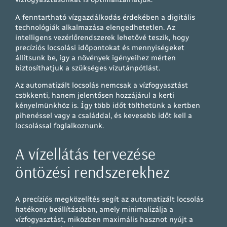
A fenntartható vízgazdálkodás érdekében a digitális
technológiák alkalmazása elengedhetetlen. Az
intelligens vezérlőrendszerek lehetővé teszik, hogy
precíziós locsolási időpontokat és mennyiségeket
állítsunk be, így a növények igényeihez mérten
biztosíthatjuk a szükséges vízutánpótlást.
Az automatizált locsolás nemcsak a vízfogyasztást
csökkenti, hanem jelentősen hozzájárul a kerti
kényelmünkhöz is. Így több időt tölthetünk a kertben
pihenéssel vagy a családdal, és kevesebb időt kell a
locsolással foglalkoznunk.
A vízellátás tervezése
öntözési rendszerekhez
A precíziós megközelítés segít az automatizált locsolás
hatékony beállításában, amely minimalizálja a
vízfogyasztást, miközben maximális hasznot nyújt a