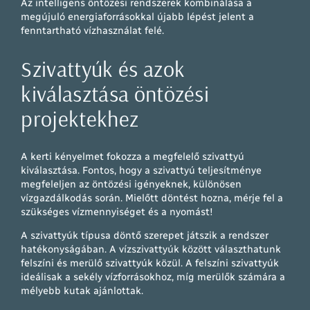
Az intelligens öntözési rendszerek kombinálása a
megújuló energiaforrásokkal újabb lépést jelent a
fenntartható vízhasználat felé.
Szivattyúk és azok
kiválasztása öntözési
projektekhez
A kerti kényelmet fokozza a megfelelő szivattyú
kiválasztása. Fontos, hogy a szivattyú teljesítménye
megfeleljen az öntözési igényeknek, különösen
vízgazdálkodás során. Mielőtt döntést hozna, mérje fel a
szükséges vízmennyiséget és a nyomást!
A szivattyúk típusa döntő szerepet játszik a rendszer
hatékonyságában. A vízszivattyúk között választhatunk
felszíni és merülő szivattyúk közül. A felszíni szivattyúk
ideálisak a sekély vízforrásokhoz, míg merülők számára a
mélyebb kutak ajánlottak.