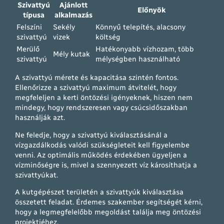
Szivattyú
Ajánlott
Előnyök
típusa
alkalmazás
Felszíni
Sekély
Könnyű telepítés, alacsony
szivattyú
vizek
költség
Merülő
Hatékonyabb vízhozam, több
Mély kutak
szivattyú
mélységben használható
A szivattyú mérete és kapacitása szintén fontos.
Ellenőrizze a szivattyú maximum átvitelét, hogy
megfeleljen a kerti öntözési igényeknek, hiszen nem
mindegy, hogy rendszeresen vagy csúcsidőszakban
használják azt.
Ne feledje, hogy a szivattyú kiválasztásánál a
vízgazdálkodás valódi szükségleteit kell figyelembe
venni. Az optimális működés érdekében ügyeljen a
vízminőségre is, mivel a szennyezett víz károsíthatja a
szivattyúkat.
A kutgépészet területén a szivattyúk kiválasztása
összetett feladat. Érdemes szakember segítségét kérni,
hogy a legmegfelelőbb megoldást találja meg öntözési
projektjéhez.