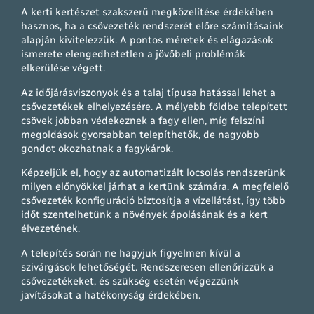
A kerti kertészet szakszerű megközelítése érdekében
hasznos, ha a csővezeték rendszerét előre számításaink
alapján kivitelezzük. A pontos méretek és elágazások
ismerete elengedhetetlen a jövőbeli problémák
elkerülése végett.
Az időjárásviszonyok és a talaj típusa hatással lehet a
csővezetékek elhelyezésére. A mélyebb földbe telepített
csövek jobban védekeznek a fagy ellen, míg felszíni
megoldások gyorsabban telepíthetők, de nagyobb
gondot okozhatnak a fagykárok.
Képzeljük el, hogy az automatizált locsolás rendszerünk
milyen előnyökkel járhat a kertünk számára. A megfelelő
csővezeték konfiguráció biztosítja a vízellátást, így több
időt szentelhetünk a növények ápolásának és a kert
élvezetének.
A telepítés során ne hagyjuk figyelmen kívül a
szivárgások lehetőségét. Rendszeresen ellenőrizzük a
csővezetékeket, és szükség esetén végezzünk
javításokat a hatékonyság érdekében.