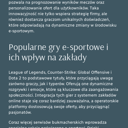
pozwala na prognozowanie wyników meczów oraz
personalizowanie ofert dla użytkowników. Taka
innowacyjność nie tylko wspiera strategię firmy, ale
również dostarcza graczom unikalnych doświadczeń,
które odpowiadają na dynamiczne zmiany w środowisku
e-sportowym.
Popularne gry e-sportowe i
ich wpływ na zakłady
League of Legends, Counter-Strike: Global Offensive i
Dota 2 to podstawowe tytuły, które przyciągają uwagę
zarówno graczy, jak i typerów. Oferują one dynamiczne
rozgrywki i emocje, które są kluczowe dla zaangażowania
społeczności. Integracja tych gier z systemem zakładów
online staje się coraz bardziej zauważalna, a operatorskie
platformy dostosowują swoje oferty, aby przyciągnąć
pasjonatów.
Coraz więcej serwisów bukmacherskich wprowadza
specjalne sekcje poświęcone e-sportowi. Dzięki