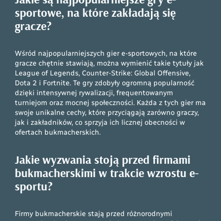
sportowe, na które zakładają się
gracze?
Wśród najpopularniejszych gier e-sportowych, na które
gracze chętnie stawiają, można wymienić takie tytuły jak
League of Legends, Counter-Strike: Global Offensive,
Dota 2 i Fortnite. Te gry zdobyły ogromną popularność
dzięki intensywnej rywalizacji, frequentowanym
turniejom oraz mocnej społeczności. Każda z tych gier ma
swoje unikalne cechy, które przyciągają zarówno graczy,
jak i zakładników, co sprzyja ich licznej obecności w
ofertach bukmacherskich.
Jakie wyzwania stoją przed firmami
bukmacherskimi w trakcie wzrostu e-
sportu?
Firmy bukmacherskie stają przed różnorodnymi