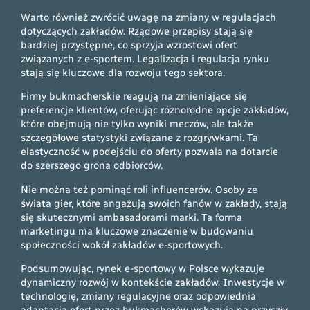
Warto również zwrócić uwagę na zmiany w regulacjach
dotyczących zakładów. Rządowe przepisy stają się
bardziej przystępne, co sprzyja wzrostowi ofert
związanych z e-sportem. Legalizacja i regulacja rynku
stają się kluczowe dla rozwoju tego sektora.
Firmy bukmacherskie reagują na zmieniające się
preferencje klientów, oferując różnorodne opcje zakładów,
które obejmują nie tylko wyniki meczów, ale także
szczegółowe statystyki związane z rozgrywkami. Ta
elastyczność w podejściu do oferty pozwala na dotarcie
do szerszego grona odbiorców.
Nie można też pominąć roli influencerów. Osoby ze
świata gier, które angażują swoich fanów w zakłady, stają
się skutecznymi ambasadorami marki. Ta forma
marketingu ma kluczowe znaczenie w budowaniu
społeczności wokół zakładów e-sportowych.
Podsumowując, rynek e-sportowy w Polsce wykazuje
dynamiczny rozwój w kontekście zakładów. Inwestycje w
technologię, zmiany regulacyjne oraz odpowiednia