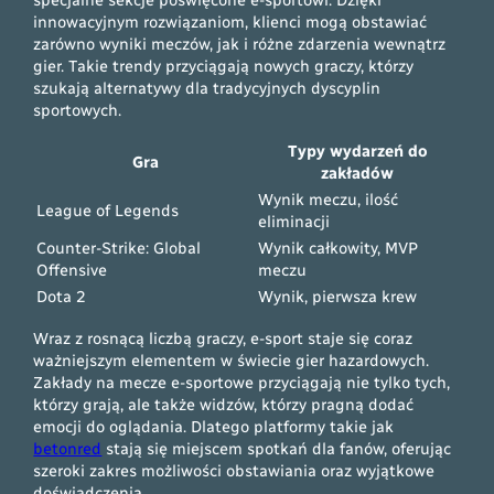
innowacyjnym rozwiązaniom, klienci mogą obstawiać
zarówno wyniki meczów, jak i różne zdarzenia wewnątrz
gier. Takie trendy przyciągają nowych graczy, którzy
szukają alternatywy dla tradycyjnych dyscyplin
sportowych.
Typy wydarzeń do
Gra
zakładów
Wynik meczu, ilość
League of Legends
eliminacji
Counter-Strike: Global
Wynik całkowity, MVP
Offensive
meczu
Dota 2
Wynik, pierwsza krew
Wraz z rosnącą liczbą graczy, e-sport staje się coraz
ważniejszym elementem w świecie gier hazardowych.
Zakłady na mecze e-sportowe przyciągają nie tylko tych,
którzy grają, ale także widzów, którzy pragną dodać
emocji do oglądania. Dlatego platformy takie jak
betonred
stają się miejscem spotkań dla fanów, oferując
szeroki zakres możliwości obstawiania oraz wyjątkowe
doświadczenia.