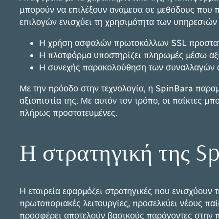
μπορούν να επιλέξουν ανάμεσα σε μεθόδους που πε
επιλογών ενισχύει τη χρησιμότητα των υπηρεσιών 
Η χρήση ασφαλών πρωτοκόλλων SSL προστατε
Η πλατφόρμα υποστηρίζει πληρωμές μέσω αξ
Η συνεχής παρακολούθηση των συναλλαγών απ
Με την πρόοδο στην τεχνολογία, η SpinBara παραμέ
αξιοπιστία της. Με αυτόν τον τρόπο, οι παίκτες μ
πλήρως προστατευμένες.
Η στρατηγική της S
Η εταιρεία εφαρμόζει στρατηγικές που ενισχύουν 
πρωτοποριακές λειτουργίες, προσελκύει νέους παίκ
προσφέρει αποτελούν βασικούς παράγοντες στην 