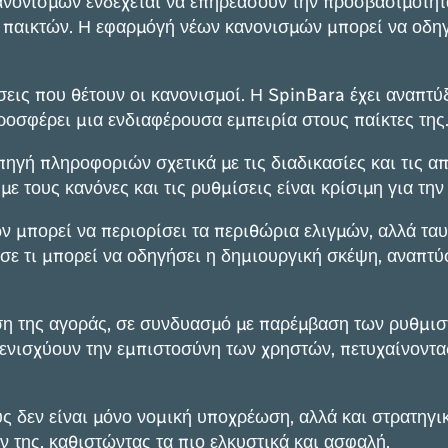
ανονισμών ενδέχεται να επηρεάσουν την προσβασιμότητα
ων παικτών. Η εφαρμόγή νέων κανονισμών μπορεί να οδη
εις που θέτουν οι κανονισμοί. Η SpinBara έχει αναπτύξε
ροσφέρει μια ενδιαφέρουσα εμπειρία στους παίκτες της
πηγή πληροφοριών σχετικά με τις διαδικασίες και τις απ
ε τους κανόνες και τις ρυθμίσεις είναι κρίσιμη για την
μπορεί να περιορίσει τα περιθώρια ελιγμών, αλλά ταυτ
 σε τι μπορεί να οδηγήσει η δημιουργική σκέψη, αναπτ
ση της αγοράς, σε συνδυασμό με παρέμβαση των ρυθμισ
ενισχύουν την εμπιστοσύνη των χρηστών, πετυχαίνοντας
δεν είναι μόνο νομική υποχρέωση, αλλά και στρατηγικό
 της, καθιστώντας τα πιο ελκυστικά και ασφαλή.