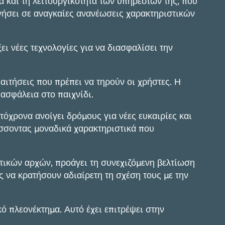
 και τη λειτουργικότητα των υπηρεσιών της, που
γήσει σε αναγκαίες ανανέωσεις χαρακτηριστικών
ι νέες τεχνολογίες για να διασφαλίσει την
.
αιτήσεις που πρέπει να τηρούν οι χρήστες. Η
 ασφάλεια στο παιχνίδι.
όχρονα ανοίγει δρόμους για νέες ευκαιρίες και
ύσσοντας μοναδικά χαρακτηριστικά που
τικών αρχών, προάγει τη συνεχιζόμενη βελτίωση
 να κρατήσουν αδιαίρετη τη σχέση τους με την
 πλεονέκτημα. Αυτό έχει επιτρέψει στην