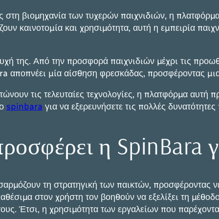
ξεις στη βιομηχανία των τυχερών παιχνιδιών, η πλατφόρ
ουν καινοτομία και χρησιμότητα, αυτή η εμπειρία παιχ
χή της. Από την προσφορά παιχνιδιών μέχρι τις προωθη
ara αποπνέει μία αίσθηση φρεσκάδας, προσφέροντας μια
ώνουν τις τελευταίες τεχνολογίες, η πλατφόρμα αυτή 
το
spinbara
για να εξερευνήσετε τις πολλές δυνατότητες
προσφέρει η SpinBara γ
σαρμόζουν τη στρατηγική των παικτών, προσφέροντας νέ
ιαθέσιμα στον χρήστη τον βοηθούν να εξελίξει τη μέθο
ους. Έτσι, η χρησιμότητα των εργαλείων που παρέχοντα