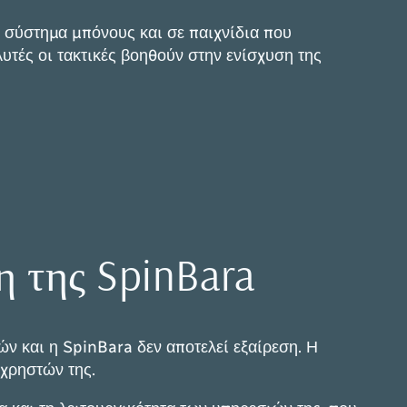
ο σύστημα μπόνους και σε παιχνίδια που
τές οι τακτικές βοηθούν στην ενίσχυση της
 της SpinBara
ν και η SpinBara δεν αποτελεί εξαίρεση. Η
 χρηστών της.