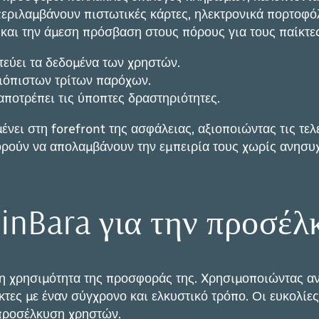
ριλαμβάνουν πιστωτικές κάρτες, ηλεκτρονικά πορτοφόλ
και την άμεση πρόσβαση στους πόρους για τους παίκτες
ύει τα δεδομένα των χρηστών.
ιόπιστων τρίτων παρόχων.
οτρέπει τις ύποπτες δραστηριότητες.
νει στη forefront της ασφάλειας, αξιοποιώντας τις τελε
πορούν να απολαμβάνουν την εμπειρία τους χωρίς ανησυχί
pinBara για την προσέ
τη χρησιμότητα της προσφοράς της. Χρησιμοποιώντας αν
τες με έναν σύγχρονο και ελκυστικό τρόπο. Οι ευκολίες
προσέλκυση χρηστών.