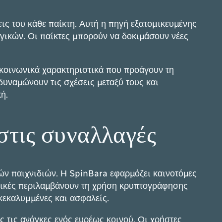
ις του κάθε παίκτη. Αυτή η πηγή εξατομικευμένης
γικών. Οι παίκτες μπορούν να δοκιμάσουν νέες
 κοινωνικά χαρακτηριστικά που προάγουν τη
δυναμώνουν τις σχέσεις μεταξύ τους και
ή.
στις συναλλαγές
ών παιχνιδιών. Η SpinBara εφαρμόζει καινοτόμες
ηγικές περιλαμβάνουν τη χρήση κρυπτογράφησης
κεκαλυμμένες και ασφαλείς.
 τις ανάγκες ενός ευρέως κοινού. Οι χρήστες