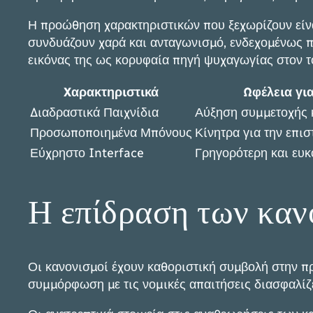
Η προώθηση χαρακτηριστικών που ξεχωρίζουν είναι
συνδυάζουν χαρά και ανταγωνισμό, ενδεχομένως πρ
εικόνας της ως κορυφαία πηγή ψυχαγωγίας στον τ
Χαρακτηριστικά
Ωφέλεια γι
Διαδραστικά Παιχνίδια
Αύξηση συμμετοχής 
Προσωποποιημένα Μπόνους
Κίνητρα για την επι
Εύχρηστο Interface
Γρηγορότερη και ευ
Η επίδραση των καν
Οι κανονισμοί έχουν καθοριστική συμβολή στην πρ
συμμόρφωση με τις νομικές απαιτήσεις διασφαλίζε