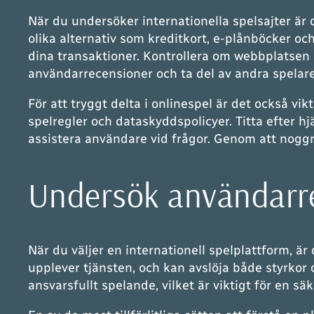
När du undersöker internationella spelsajter ä
olika alternativ som kreditkort, e-plånböcker oc
dina transaktioner. Kontrollera om webbplatsen 
användarrecensioner och ta del av andra spelare
För att tryggt delta i onlinespel är det också vi
spelregler och dataskyddspolicyer. Titta efter hj
assistera användare vid frågor. Genom att noggr
Undersök användarr
När du väljer en internationell spelplattform, 
upplever tjänsten, och kan avslöja både styrkor
ansvarsfullt spelande, vilket är viktigt för en sä