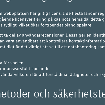
 webbplatsen har giltig licens. I de flesta länder r
ngående licensverifiering på casinots hemsida; detta g
s tydligt, vilket ökar förtroendet bland spelare.
tt ta del av användarrecensioner. Dessa ger en identi
n vara användbart att kontrollera kontaktinformation
tidigt är det viktigt att se till att datahantering s
a för spelen.
rar ansvarsfullt spelande.
ändarvillkoren för att förstå dina rättigheter och sk
etoder och säkerhetst