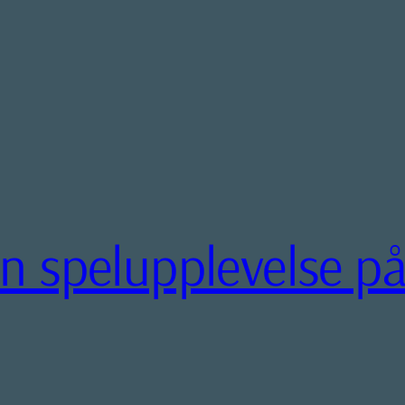
in spelupplevelse p