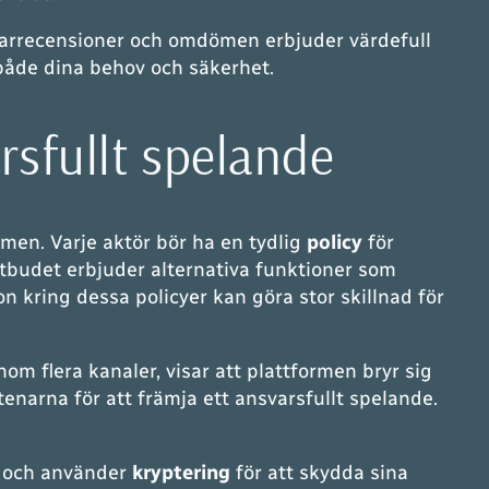
darrecensioner och omdömen erbjuder värdefull
 både dina behov och säkerhet.
rsfullt spelande
rmen. Varje aktör bör ha en tydlig
policy
för
utbudet erbjuder alternativa funktioner som
 kring dessa policyer kan göra stor skillnad för
m flera kanaler, visar att plattformen bryr sig
enarna för att främja ett ansvarsfullt spelande.
och använder
kryptering
för att skydda sina