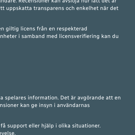
ändare. Recensioner kan avslöja hur lätt det är
 att uppskatta transparens och enkelhet när det
 giltig licens från en respekterad
enheter i samband med licensverifiering kan du
a spelares information. Det är avgörande att en
ensioner kan ge insyn i användarnas
 support eller hjälp i olika situationer.
evelse.