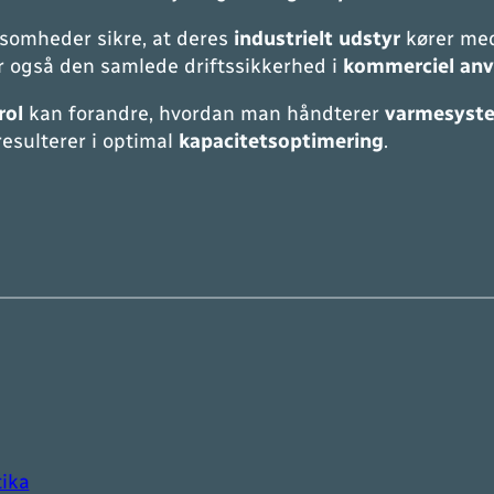
somheder sikre, at deres
industrielt udstyr
kører med
r også den samlede driftssikkerhed i
kommerciel anv
rol
kan forandre, hvordan man håndterer
varmesyst
resulterer i optimal
kapacitetsoptimering
.
tika