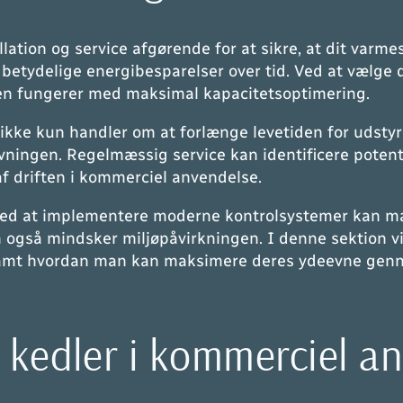
lation og service afgørende for at sikre, at dit varm
 betydelige energibesparelser over tid. Ved at vælge d
edlen fungerer med maksimal kapacitetsoptimering.
e ikke kun handler om at forlænge levetiden for udstyr
vningen. Regelmæssig service kan identificere potentie
 af driften i kommerciel anvendelse.
Ved at implementere moderne kontrolsystemer kan ma
også mindsker miljøpåvirkningen. I denne sektion vil
r, samt hvordan man kan maksimere deres ydeevne ge
e kedler i kommerciel a