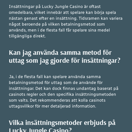
Insättningar på Lucky Jungle Casino är oftast
omedelbara, vilket innebär att spelare kan börja spela
nästan genast efter en insättning. Tidsramen kan variera
något beroende på vilken betalningsmetod som
används, men i de flesta fall får spelare sina medel
tillgängliga direkt.
Kan jag använda samma metod för
uttag som jag gjorde för insättningar?
Ja, i de flesta fall kan spelare använda samma
betalningsmetod för uttag som de använde för
insättningar. Det kan dock finnas undantag baserat på
casinots regler och den specifika insättningsmetoden
som valts. Det rekommenderas att kolla casinots
uttagsvillkor för mer detaljerad information.
Vilka insättningsmetoder erbjuds på
Lucky Jungle Casino?