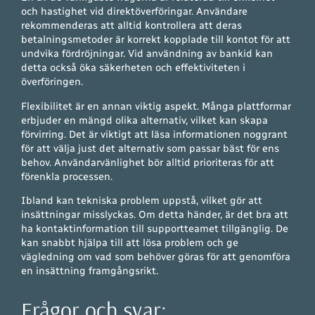
och hastighet vid direktöverföringar. Användare
rekommenderas att alltid kontrollera att deras
betalningsmetoder är korrekt kopplade till kontot för att
undvika fördröjningar. Vid användning av bankid kan
detta också öka säkerheten och effektiviteten i
överföringen.
Flexibilitet är en annan viktig aspekt. Många plattformar
erbjuder en mängd olika alternativ, vilket kan skapa
förvirring. Det är viktigt att läsa informationen noggrant
för att välja just det alternativ som passar bäst för ens
behov. Användarvänlighet bör alltid prioriteras för att
förenkla processen.
Ibland kan tekniska problem uppstå, vilket gör att
insättningar misslyckas. Om detta händer, är det bra att
ha kontaktinformation till supportteamet tillgänglig. De
kan snabbt hjälpa till att lösa problem och ge
vägledning om vad som behöver göras för att genomföra
en insättning framgångsrikt.
Frågor och svar: