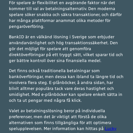
För spelare är flexibilitet en avgörande faktor när det
kommer till val av betalningsalternativ. Den moderna
spelare söker snabba och säkra transaktioner, och därför
har många plattformar anammat olika metoder för
pengaröverföring.
BankID är en välkänd lösning i Sverige som erbjuder
användarvänlighet och hög transaktionssäkerhet. Den
gör det möjligt för spelare att genomföra
direktöverföringar på ett tryggt sätt, vilket sparar tid och
ger bättre kontroll över sina finansiella medel.
Det finns också traditionella betalningar som
banköverföringar, men dessa kan ibland ta längre tid och
involvera flera steg. E-plånböcker, å andra sidan, har
blivit alltmer populära tack vare deras hastighet och
smidighet. Med e-plånböcker kan spelare enkelt sätta in
och ta ut pengar med några få klick.
Valet av betalningslösning beror på individuella
preferenser, men det är viktigt att förstå de olika
alternativen som finns tillgängliga för att optimera
spelupplevelsen. Mer information kan hittas på
Lucky