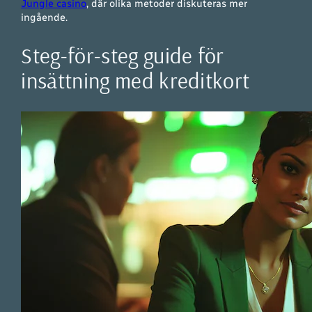
Jungle casino
, där olika metoder diskuteras mer
ingående.
Steg-för-steg guide för
insättning med kreditkort