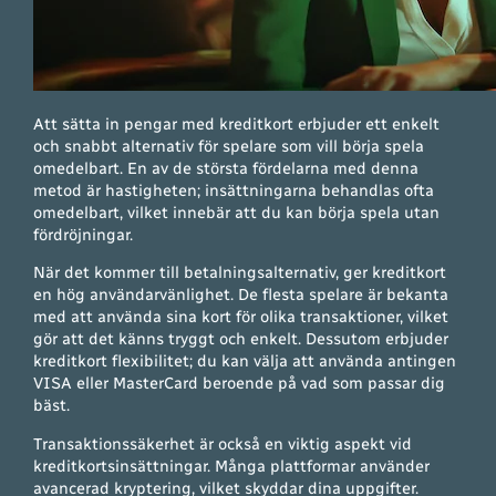
Att sätta in pengar med kreditkort erbjuder ett enkelt
och snabbt alternativ för spelare som vill börja spela
omedelbart. En av de största fördelarna med denna
metod är hastigheten; insättningarna behandlas ofta
omedelbart, vilket innebär att du kan börja spela utan
fördröjningar.
När det kommer till betalningsalternativ, ger kreditkort
en hög användarvänlighet. De flesta spelare är bekanta
med att använda sina kort för olika transaktioner, vilket
gör att det känns tryggt och enkelt. Dessutom erbjuder
kreditkort flexibilitet; du kan välja att använda antingen
VISA eller MasterCard beroende på vad som passar dig
bäst.
Transaktionssäkerhet är också en viktig aspekt vid
kreditkortsinsättningar. Många plattformar använder
avancerad kryptering, vilket skyddar dina uppgifter.