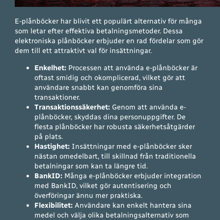
E-plånböcker har blivit ett populärt alternativ för många
som letar efter effektiva betalningsmetoder. Dessa
elektroniska plånböcker erbjuder en rad fördelar som gör
dem till ett attraktivt val för insättningar.
Enkelhet:
Processen att använda e-plånböcker är
oftast smidig och okomplicerad, vilket gör att
användare snabbt kan genomföra sina
transaktioner.
Transaktionssäkerhet:
Genom att använda e-
plånböcker, skyddas dina personuppgifter. De
flesta plånböcker har robusta säkerhetsåtgärder
på plats.
Hastighet:
Insättningar med e-plånböcker sker
nästan omedelbart, till skillnad från traditionella
betalningar som kan ta längre tid.
BankID:
Många e-plånböcker erbjuder integration
med BankID, vilket gör autentisering och
överföringar ännu mer praktiska.
Flexibilitet:
Användare kan enkelt hantera sina
medel och välja olika betalningsalternativ som