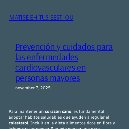
Liigu
sisu
MATISE EHITUS EESTI OÜ
juurde
Prevención y cuidados para
las enfermedades
cardiovasculares en
personas mayores
november 7, 2025
Para mantener un
corazón sano
, es fundamental
adoptar hábitos saludables que ayuden a regular el
colesterol
. Incluir en la dieta alimentos ricos en fibra y
ácidos grasos omega-3 puede marcar una gran