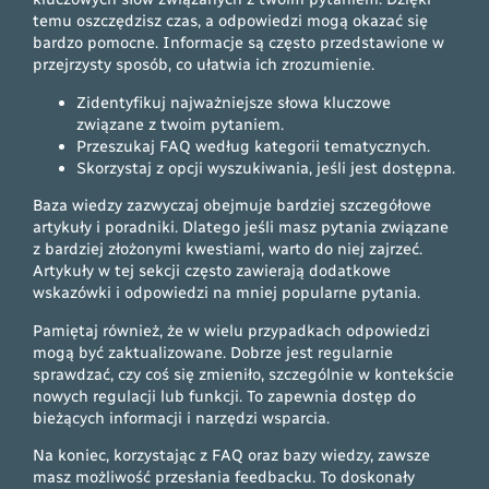
temu oszczędzisz czas, a odpowiedzi mogą okazać się
bardzo pomocne. Informacje są często przedstawione w
przejrzysty sposób, co ułatwia ich zrozumienie.
Zidentyfikuj najważniejsze słowa kluczowe
związane z twoim pytaniem.
Przeszukaj FAQ według kategorii tematycznych.
Skorzystaj z opcji wyszukiwania, jeśli jest dostępna.
Baza wiedzy zazwyczaj obejmuje bardziej szczegółowe
artykuły i poradniki. Dlatego jeśli masz pytania związane
z bardziej złożonymi kwestiami, warto do niej zajrzeć.
Artykuły w tej sekcji często zawierają dodatkowe
wskazówki i odpowiedzi na mniej popularne pytania.
Pamiętaj również, że w wielu przypadkach odpowiedzi
mogą być zaktualizowane. Dobrze jest regularnie
sprawdzać, czy coś się zmieniło, szczególnie w kontekście
nowych regulacji lub funkcji. To zapewnia dostęp do
bieżących informacji i narzędzi wsparcia.
Na koniec, korzystając z FAQ oraz bazy wiedzy, zawsze
masz możliwość przesłania feedbacku. To doskonały