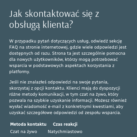
Jak skontaktować się z
obsługą klienta?
W przypadku pytań dotyczących usług, odwiedź sekcję
FAQ na stronie internetowej, gdzie wiele odpowiedzi jest
dostępnych od razu. Strona ta jest szczególnie pomocna
dla nowych użytkowników, którzy mogą potrzebować
wsparcia w podstawowych aspektach korzystania z
platformy.
Jeśli nie znalazłeś odpowiedzi na swoje pytania,
skorzystaj z opcji kontaktu. Klienci mają do dyspozycji
różne metody komunikacji, w tym czat na żywo, który
pozwala na szybkie uzyskanie informacji. Możesz również
wysłać wiadomość e-mail z konkretnymi kwestiami, aby
uzyskać szczegółowe odpowiedzi od zespołu wsparcia.
Metoda kontaktu
Czas reakcji
Czat na żywo
Natychmiastowo