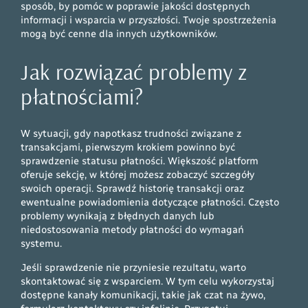
sposób, by pomóc w poprawie jakości dostępnych
informacji i wsparcia w przyszłości. Twoje spostrzeżenia
mogą być cenne dla innych użytkowników.
Jak rozwiązać problemy z
płatnościami?
W sytuacji, gdy napotkasz trudności związane z
transakcjami, pierwszym krokiem powinno być
sprawdzenie statusu płatności. Większość platform
oferuje sekcję, w której możesz zobaczyć szczegóły
swoich operacji. Sprawdź historię transakcji oraz
ewentualne powiadomienia dotyczące płatności. Często
problemy wynikają z błędnych danych lub
niedostosowania metody płatności do wymagań
systemu.
Jeśli sprawdzenie nie przyniesie rezultatu, warto
skontaktować się z wsparciem. W tym celu wykorzystaj
dostępne kanały komunikacji, takie jak czat na żywo,