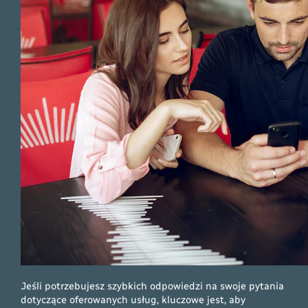
Jeśli potrzebujesz szybkich odpowiedzi na swoje pytania
dotyczące oferowanych usług, kluczowe jest, aby