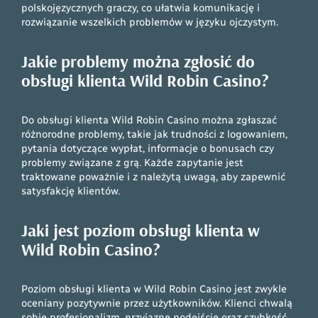
polskojęzycznych graczy, co ułatwia komunikację i
rozwiązanie wszelkich problemów w języku ojczystym.
Jakie problemy można zgłosić do
obsługi klienta Wild Robin Casino?
Do obsługi klienta Wild Robin Casino można zgłaszać
różnorodne problemy, takie jak trudności z logowaniem,
pytania dotyczące wypłat, informacje o bonusach czy
problemy związane z grą. Każde zapytanie jest
traktowane poważnie i z należytą uwagą, aby zapewnić
satysfakcję klientów.
Jaki jest poziom obsługi klienta w
Wild Robin Casino?
Poziom obsługi klienta w Wild Robin Casino jest zwykle
oceniany pozytywnie przez użytkowników. Klienci chwalą
sobie profesjonalizm, przyjazne podejście oraz szybkość