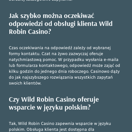
Jak szybko można oczekiwać
odpowiedzi od obsługi klienta Wild
Robin Casino?
Czas oczekiwania na odpowiedź zależy od wybranej
formy kontaktu. Czat na żywo zazwyczaj oferuje
natychmiastową pomoc. W przypadku wysłania e-maila
lub formularza kontaktowego, odpowiedź może zająć od
kilku godzin do jednego dnia roboczego. Casinowo dąży
do jak najszybszego rozwiązania wszystkich zapytań
swoich klientów.
Czy Wild Robin Casino oferuje
wsparcie w języku polskim?
Tak, Wild Robin Casino zapewnia wsparcie w języku
polskim. Obsługa klienta jest dostępna dla