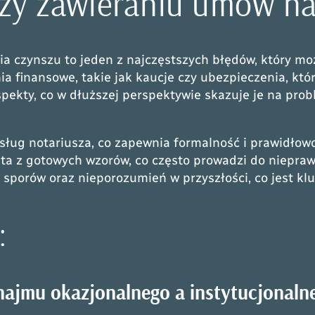
zy zawieraniu umów naj
a czynszu to jeden z najczęstszych błędów, który m
 finansowe, takie jak kaucje czy ubezpieczenia, które
spekty, co w dłuższej perspektywie skazuje je na pro
sług notariusza, co zapewnia formalność i prawidłow
sta z gotowych wzorów, co często prowadzi do niepr
sporów oraz nieporozumień w przyszłości, co jest klu
:
najmu okazjonalnego a instytucjonaln